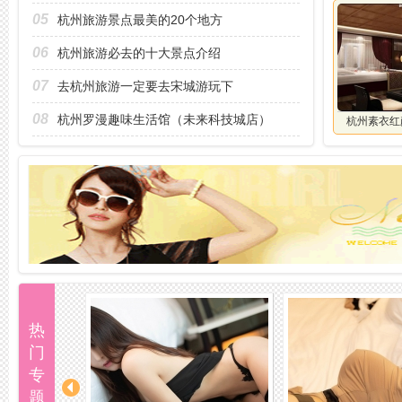
05
杭州旅游景点最美的20个地方
06
杭州旅游必去的十大景点介绍
07
去杭州旅游一定要去宋城游玩下
08
杭州罗漫趣味生活馆（未来科技城店）
杭州素衣红
热
门
专
题