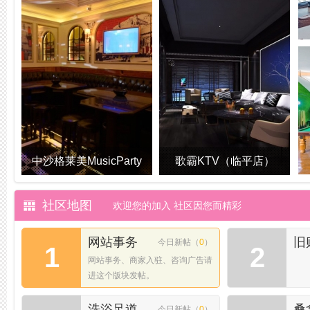
幻
中沙格莱美MusicParty
歌霸KTV（临平店）
社区地图
欢迎您的加入 社区因您而精彩
网站事务
旧
今日新帖（
0
）
1
2
网站事务、商家入驻、咨询广告请
进这个版块发帖。
洗浴足道
桑
今日新帖（
0
）