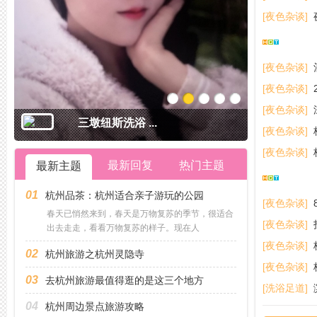
[夜色杂谈]
[夜色杂谈]
[夜色杂谈]
1
2
3
4
5
[夜色杂谈]
余杭塘栖资源 ...
[夜色杂谈]
[夜色杂谈]
最新回复
热门主题
最新主题
01
杭州品茶：杭州适合亲子游玩的公园
[夜色杂谈]
春天已悄然来到，春天是万物复苏的季节，很适合
[夜色杂谈]
出去走走，看看万物复苏的样子。现在人
[夜色杂谈]
02
杭州旅游之杭州灵隐寺
[夜色杂谈]
03
去杭州旅游最值得逛的是这三个地方
[洗浴足道]
04
杭州周边景点旅游攻略