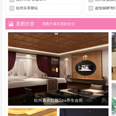
杭州乐享驿站
超悦铜锣湾K
10
10
美图欣赏
用图片展示美好生活
杭州素衣红颜Spa养生会所