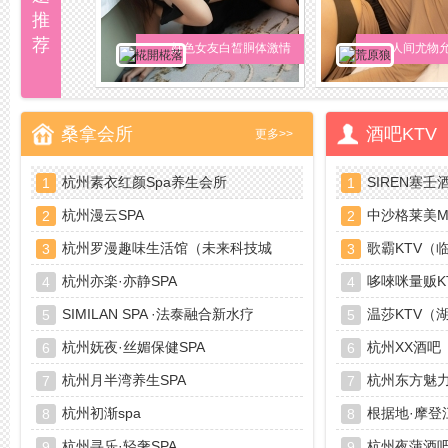
推
荐
尤妮丝开档肉
好色女友白皙胴体激情
人间尤物
出
调情
裙真空露
桑拿会所
酒吧KTV
更多>>
杭州素衣红颜Spa养生会所
SIREN塞壬
1
1
杭州漫云SPA
中沙格莱美Mus
2
2
杭州罗漫趣味生活馆（未来科技城
歌霸KTV（
3
3
店）
杭州亦楽·亦静SPA
哆唻咪量贩K
4
4
SIMILAN SPA ·法泰融合新水疗
温莎KTV（
5
5
杭州妩夜·丝媚保健SPA
杭州XX酒吧
6
6
杭州月半湾养生SPA
杭州东方魅
7
7
杭州初渐spa
根据地·摩登
8
8
杭州寻乐·轻奢SPA
杭州夜蒲酒吧Y
9
9