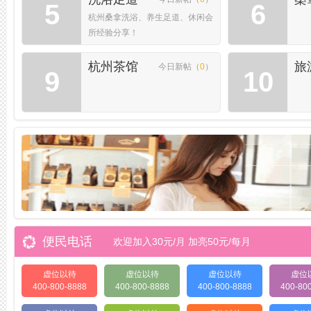
5
6
杭州桑拿洗浴、养生足道、休闲会
所经验分享！
杭州茶馆
旅
今日新帖（
0
）
9
10
便民电话
欢迎加入30元/月 加亮50元/每月
虚位以待
虚位以待
虚位以待
虚位
400-800-8888
400-800-8888
400-800-8888
400-80