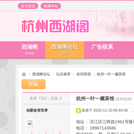
设为首页
收藏本站
西湖阁
西湖阁论坛
广告联系
Portal
BBS
西湖阁论坛
玩乐推荐
杭州茶馆
杭州一叶一藏茶馆
杭州一叶一藏茶馆
查看:
7521
|
回复:
2
[复制链接]
杭
»
›
›
›
创新改变世界
发表于 2020-11-10 00:40:39
|
地址： 滨江区江晖路1961号隆
电话： 18967143686
1
1
3