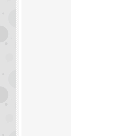
州
夜
生