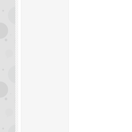
拿
网,
杭