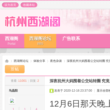
设为首页
收藏本站
西湖阁
西湖阁论坛
广告联系
Portal
BBS
西湖阁论坛
体验分享
夜色杂谈
深夜杭州大妈围着公交站转圈 究
深夜杭州大妈围着公交站转圈 究
查看:
11001
|
回复:
2
杭
»
›
›
›
马晶阳
发表于 2020-12-16 23:37:00
|
显示全部
12月6日那天
1
1
4