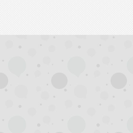
州
龙
凤