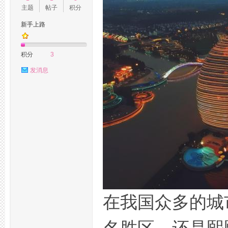
主题
帖子
积分
新手上路
州
积分
3
发消息
桑
在我国众多的城