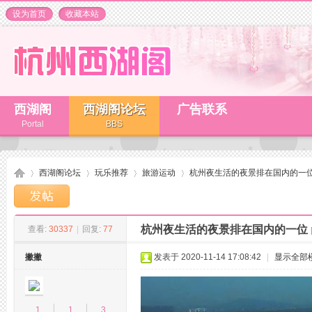
设为首页
收藏本站
西湖阁
西湖阁论坛
广告联系
Portal
BBS
西湖阁论坛
玩乐推荐
旅游运动
杭州夜生活的夜景排在国内的一
杭州夜生活的夜景排在国内的一位
查看:
30337
|
回复:
77
杭
»
›
›
›
撇撇
发表于 2020-11-14 17:08:42
|
显示全部
1
1
3