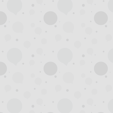
州
龙
凤