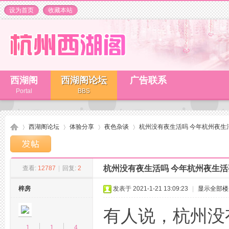
设为首页
收藏本站
西湖阁
西湖阁论坛
广告联系
Portal
BBS
西湖阁论坛
体验分享
夜色杂谈
杭州没有夜生活吗 今年杭州夜生
杭州没有夜生活吗 今年杭州夜生
查看:
12787
|
回复:
2
杭
»
›
›
›
梓房
发表于 2021-1-21 13:09:23
|
显示全部楼
有人说，杭州没
1
1
4