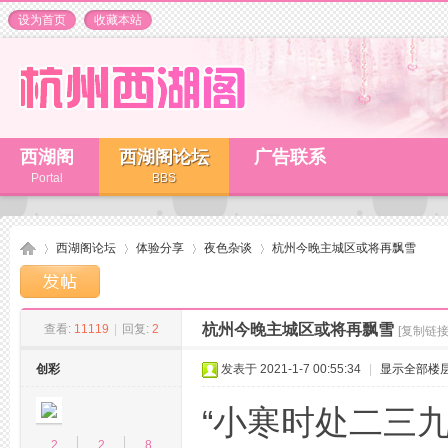
设为首页
收藏本站
西湖阁
西湖阁论坛
广告联系
Portal
BBS
西湖阁论坛
体验分享
夜色杂谈
杭州今晚主城区或将再飘雪
杭州今晚主城区或将再飘雪
查看:
11119
|
回复:
2
[复制链接
杭
»
›
›
›
创彩
发表于 2021-1-7 00:55:34
|
显示全部楼
“小寒时处二三
2
2
8