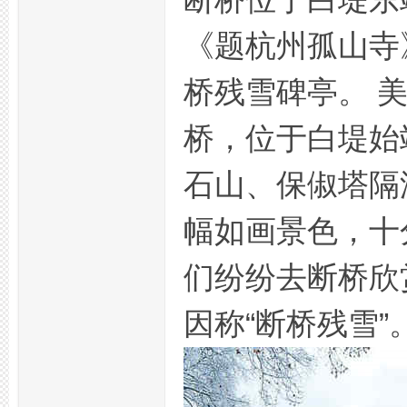
《题杭州孤山寺
桥残雪碑亭。 
桥，位于白堤始
杭
石山、保俶塔隔
幅如画景色，十
们纷纷去断桥欣
因称“断桥残雪”
州