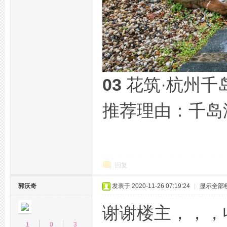
03
花筑·杭州千
推荐理由：千岛
回复
郭沃奇
发表于 2020-11-26 07:19:24
|
显示全部
谢谢楼主，，，收
1
0
3