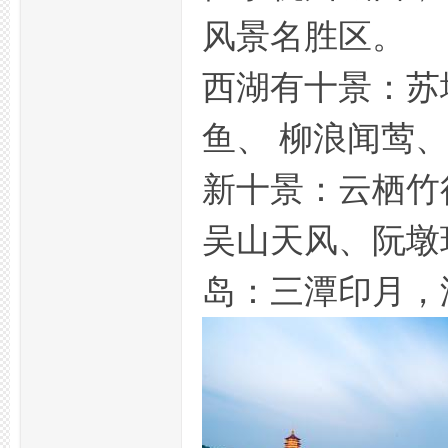
风景名胜区。
拿
西湖有十景：苏
鱼、 柳浪闻莺
新十景：云栖竹
吴山天风、阮墩
网,
岛：三潭印月，
杭