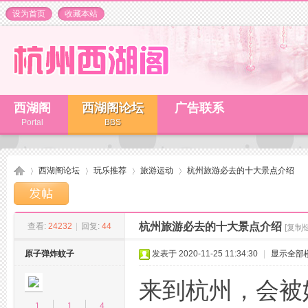
设为首页
收藏本站
西湖阁
西湖阁论坛
广告联系
Portal
BBS
西湖阁论坛
玩乐推荐
旅游运动
杭州旅游必去的十大景点介绍
杭州旅游必去的十大景点介绍
查看:
24232
|
回复:
44
[复制
杭
»
›
›
›
原子弹炸蚊子
发表于 2020-11-25 11:34:30
|
显示全部
来到杭州，会被
1
1
4