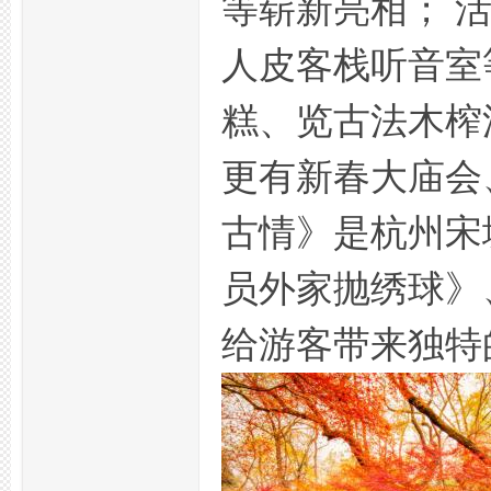
等崭新亮相； 
杭
人皮客栈听音室
糕、览古法木榨
更有新春大庙会
古情》是杭州宋
州
员外家抛绣球》
给游客带来独特
西