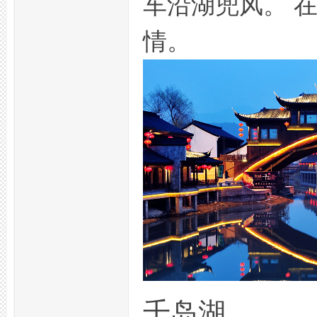
车沿湖兜风。 
情。
州
百
千岛湖