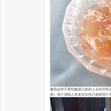
州
夜
像我这样不爱吃酸甜口味的人去杭州和
饱）我个湖南人老老实实找川湘菜馆不
生