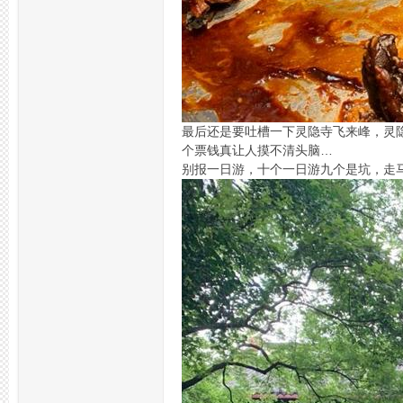
最后还是要吐槽一下灵隐寺飞来峰，灵隐
杭
个票钱真让人摸不清头脑…
别报一日游，十个一日游九个是坑，走
州