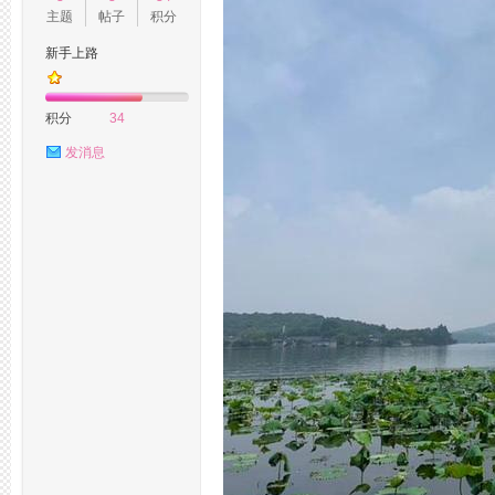
主题
帖子
积分
新手上路
州
积分
34
发消息
桑