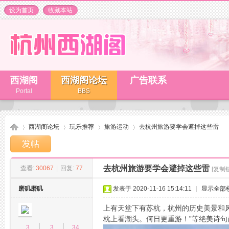
设为首页
收藏本站
西湖阁
西湖阁论坛
广告联系
Portal
BBS
西湖阁论坛
玩乐推荐
旅游运动
去杭州旅游要学会避掉这些雷
去杭州旅游要学会避掉这些雷
查看:
30067
|
回复:
77
[复制
杭
»
›
›
›
磨叽磨叽
发表于 2020-11-16 15:14:11
|
显示全部
上有天堂下有苏杭，杭州的历史美景和风
枕上看潮头。何日更重游！”等绝美诗
3
3
34