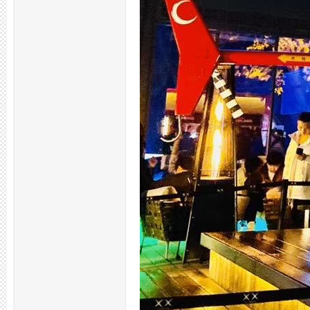
拿
网,
杭