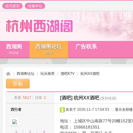
设为首页
收藏本站
西湖阁
西湖阁论坛
广告联系
Portal
BBS
西湖阁论坛
玩乐推荐
酒吧KTV
杭州XX酒吧
[酒吧]
杭州XX酒吧
查看:
5817
|
回复:
2
[复制链接]
杭
»
›
›
›
西行者
发表于 2020-11-7 17:04:53
|
显示全部楼
地址： 上城区中山南路77号20幢152
电话： 15868181551
3
3
9