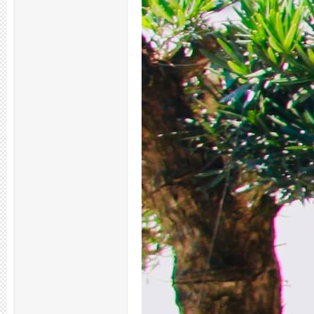
拿
网,
杭