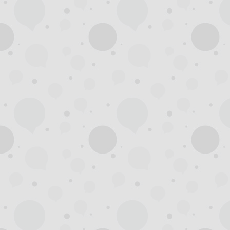
州
龙
凤