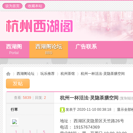
设为首页
收藏本站
西湖阁
西湖阁论坛
广告联系
Portal
BBS
西湖阁论坛
玩乐推荐
杭州茶馆
杭州一杯活法·灵隐茶膳空间
杭州一杯活法·灵隐茶膳空间
查看:
5839
|
回复:
2
[复制链接
杭
»
›
›
›
行草
发表于 2020-11-10 00:38:18
|
显示全部
地址： 西湖区灵隐景区天竺路26号
电话： 19157674369
1
1
5