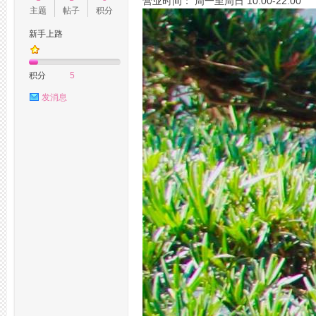
营业时间： 周一至周日 10:00-22:00
主题
帖子
积分
新手上路
州
积分
5
发消息
桑