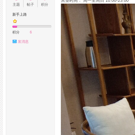
营业时间： 周一至周日 10:00-23:00
主题
帖子
积分
新手上路
州
积分
6
发消息
桑