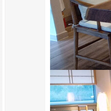
拿
网,
杭