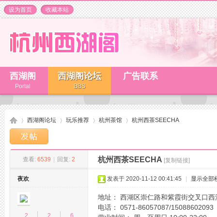
设为首页
收藏本站
西湖阁
西湖阁论坛
广告联系
Portal
BBS
西湖阁论坛
玩乐推荐
杭州茶馆
杭州西茶SEECHA
杭州西茶SEECHA
查看:
6539
|
回复:
2
[复制链接]
杭
»
›
›
›
夜欢
发表于 2020-11-12 00:41:45
|
显示全部
地址： 西湖区崇仁路和紫霞街交叉口西溪
电话： 0571-86057087/15088602093
2
2
6