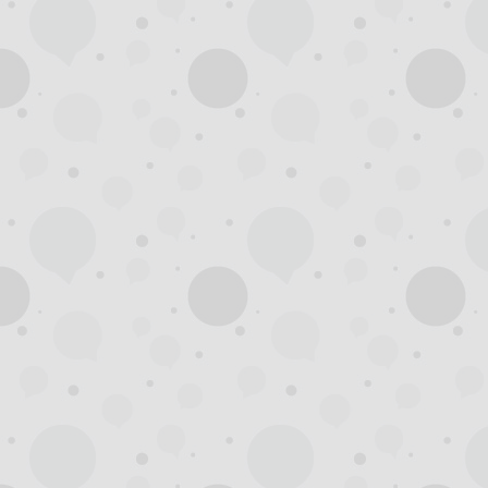
州
龙
凤