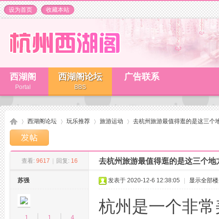
设为首页
收藏本站
西湖阁
西湖阁论坛
广告联系
Portal
BBS
西湖阁论坛
玩乐推荐
旅游运动
去杭州旅游最值得逛的是这三个
去杭州旅游最值得逛的是这三个地
查看:
9617
|
回复:
16
杭
»
›
›
›
苏强
发表于 2020-12-6 12:38:05
|
显示全部楼
杭州是一个非常
1
1
4