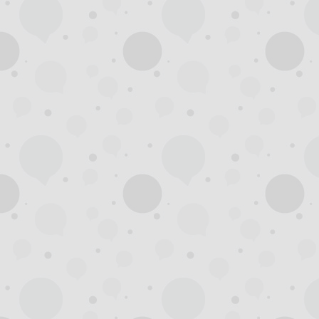
州
龙
凤