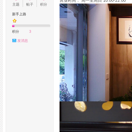
营业时间： 周一至周日 10:00-22:00
主题
帖子
积分
新手上路
州
积分
3
发消息
桑