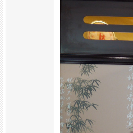
拿
网,
杭