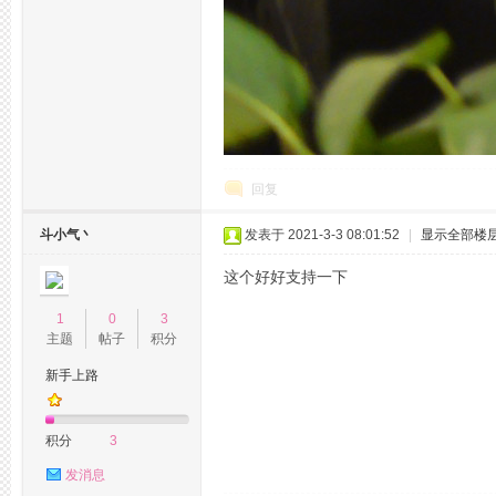
回复
活
斗小气丶
发表于 2021-3-3 08:01:52
|
显示全部楼
这个好好支持一下
1
0
3
主题
帖子
积分
新手上路
网,
积分
3
发消息