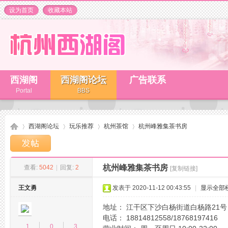
设为首页
收藏本站
西湖阁
西湖阁论坛
广告联系
Portal
BBS
西湖阁论坛
玩乐推荐
杭州茶馆
杭州峰雅集茶书房
杭州峰雅集茶书房
查看:
5042
|
回复:
2
[复制链接]
杭
»
›
›
›
王文勇
发表于 2020-11-12 00:43:55
|
显示全部
地址： 江干区下沙白杨街道白杨路21
电话： 18814812558/18768197416
1
0
3