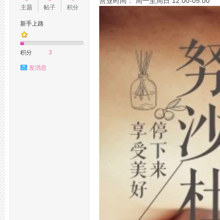
营业时间： 周一至周日 12:00-05:00
主题
帖子
积分
新手上路
州
积分
3
发消息
桑