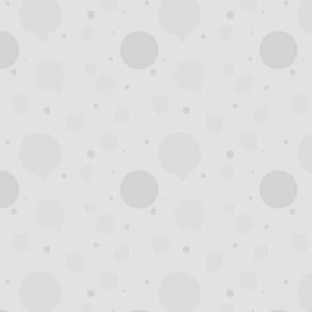
州
龙
凤