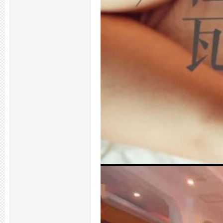
拿
网,
杭