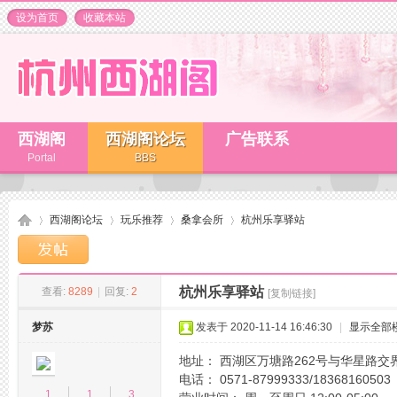
设为首页
收藏本站
西湖阁
西湖阁论坛
广告联系
Portal
BBS
西湖阁论坛
玩乐推荐
桑拿会所
杭州乐享驿站
杭州乐享驿站
查看:
8289
|
回复:
2
[复制链接]
杭
»
›
›
›
梦苏
发表于 2020-11-14 16:46:30
|
显示全部
地址： 西湖区万塘路262号与华星路交
电话： 0571-87999333/18368160503
1
1
3