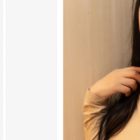
州
夜
生