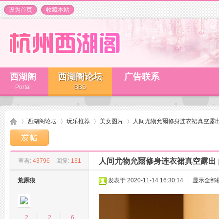
设为首页
收藏本站
西湖阁
西湖阁论坛
广告联系
Portal
BBS
西湖阁论坛
玩乐推荐
美女图片
人间尤物允爾修身连衣裙真空露
人间尤物允爾修身连衣裙真空露出
查看:
43796
|
回复:
131
杭
»
›
›
›
荒原狼
发表于 2020-11-14 16:30:14
|
显示全部
2
2
6