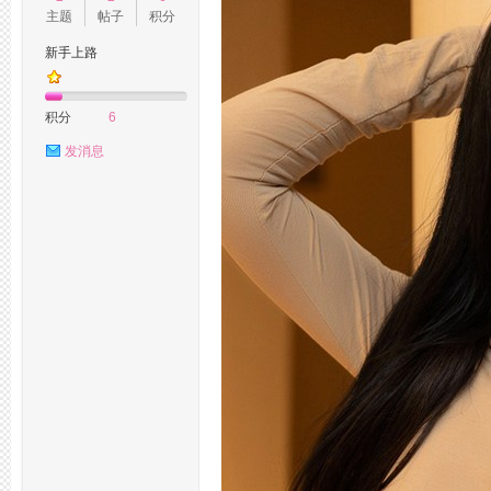
主题
帖子
积分
新手上路
州
积分
6
发消息
桑