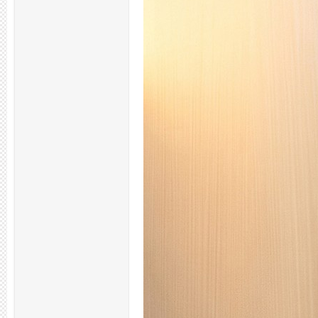
州
龙
凤