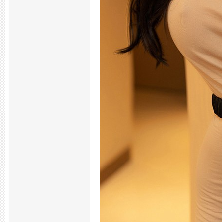
拿
网,
杭