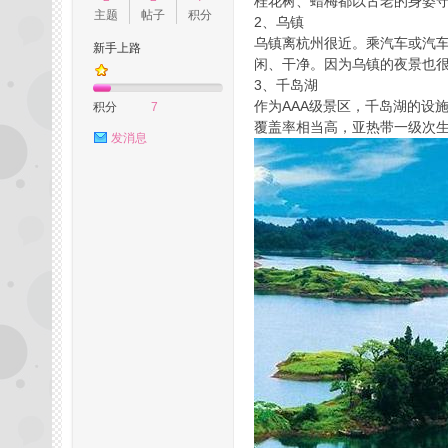
桂花树、蜡梅都以古老的身姿
主题
帖子
积分
2、乌镇
乌镇离杭州很近。乘汽车或汽
新手上路
闲、干净。因为乌镇的夜景也
3、千岛湖
州
作为AAA级景区，千岛湖的设
积分
7
覆盖率相当高，亚热带一级次
发消息
桑