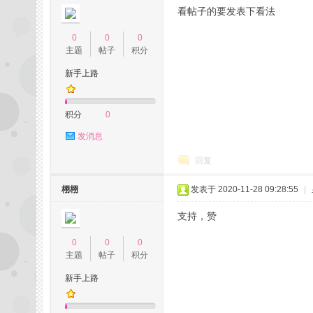
看帖子的要发表下看法
0
0
0
主题
帖子
积分
坛,
新手上路
积分
0
发消息
回复
栩栩
发表于 2020-11-28 09:28:55
|
杭
支持，赞
0
0
0
主题
帖子
积分
新手上路