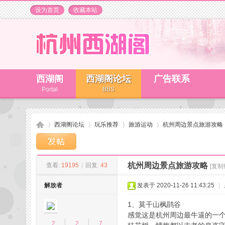
设为首页
收藏本站
西湖阁
西湖阁论坛
广告联系
Portal
BBS
西湖阁论坛
玩乐推荐
旅游运动
杭州周边景点旅游攻略
杭州周边景点旅游攻略
查看:
19195
|
回复:
43
[复制
杭
»
›
›
›
解放者
发表于 2020-11-26 11:43:25
|
1、莫干山枫鹃谷
感觉这是杭州周边最牛逼的一个
2
2
7