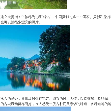
建立大拇指！它被称为“浙江绿谷”，中国摄影的第一个国家。摄影和旅
们也可以拍很多漂亮的照片。
水乡的灵秀，鲁迅故居保存完好。绍兴的风土人情，以乌蓬船、乌毡帽、
里的古城风韵留存尚好，令人感受一股古朴而又亲切的味道，各种道地的