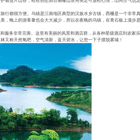
守护着这片山谷，站在别墅阳台俯瞰山景秀美足可放松心境，山间空气也
车旅行都很方便。乌镇是江南地区典型的汉族水乡古镇，西栅是一个非常
很美，晚上的游客量也会大大减少，所以在夜晚的乌镇，在青石板上漫步
施和服务非常完善。这里有美丽的风景和酒店群，从各种星级酒店到农家
生林又称天然氧吧，空气清新，蓝天碧水，让您一下子摆脱雾城！