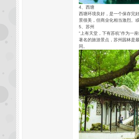
4、西塘
拿
西塘环境良好，是一个保存完
景很美，但商业化相当激烈。
5、苏州
“上有天堂，下有苏杭”作为一
著名的旅游景点，苏州园林是
同。
网,
杭