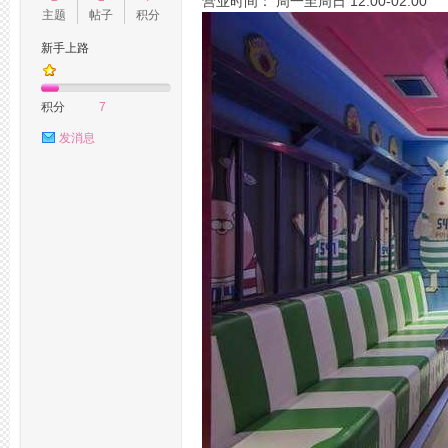
营业时间： 周一至周日 12:00-02:00
主题
帖子
积分
新手上路
州
积分
7
发消息
桑