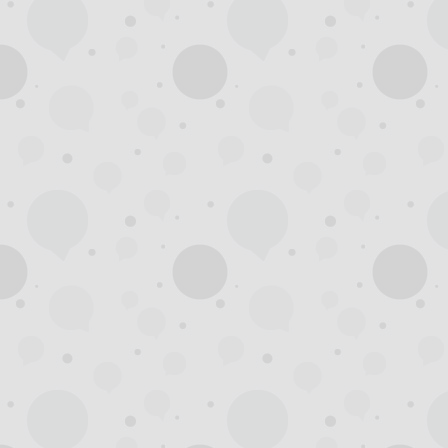
州
龙
凤