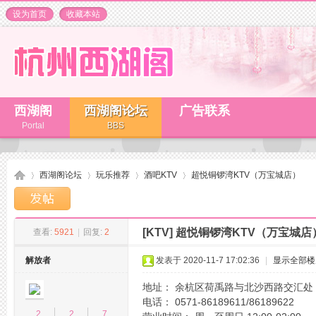
设为首页
收藏本站
西湖阁
西湖阁论坛
广告联系
Portal
BBS
西湖阁论坛
玩乐推荐
酒吧KTV
超悦铜锣湾KTV（万宝城店）
[KTV]
超悦铜锣湾KTV（万宝城店
查看:
5921
|
回复:
2
杭
»
›
›
›
解放者
发表于 2020-11-7 17:02:36
|
显示全部楼
地址： 余杭区荷禹路与北沙西路交汇处
电话： 0571-86189611/86189622
2
2
7