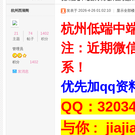
杭
»
›
›
›
杭州西湖阁
发表于 2026-4-26 01:02:10
|
显示全部楼
杭州低端中
21
74
1402
主题
帖子
积分
注：近期微
管理员
州
积分
1402
系！
发消息
优先加qq资
QQ：32034
桑
与你 : jiaji