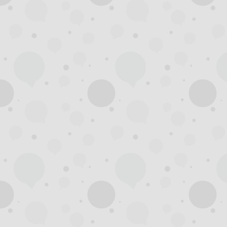
阁
论
坛