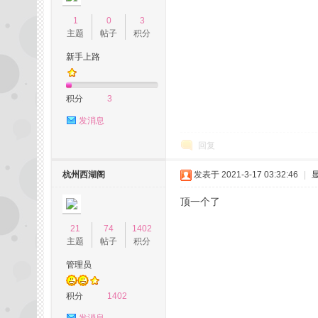
1
0
3
拿
主题
帖子
积分
新手上路
积分
3
发消息
回复
网,
杭州西湖阁
发表于 2021-3-17 03:32:46
|
顶一个了
21
74
1402
主题
帖子
积分
管理员
积分
1402
杭