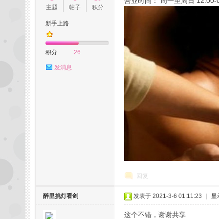
营业时间： 周一至周日 12:00-0
主题
帖子
积分
新手上路
州
积分
26
发消息
桑
回复
醉里挑灯看剑
发表于 2021-3-6 01:11:23
|
显
这个不错，谢谢共享