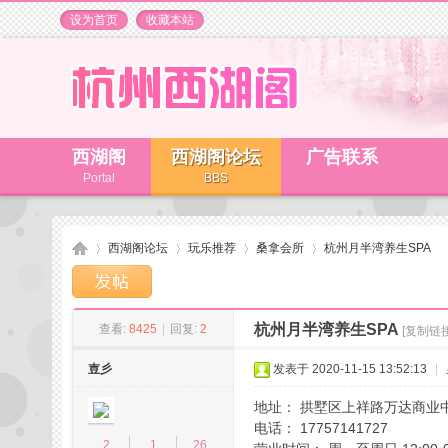
设为首页
收藏本站
西湖阁
西湖阁论坛
广告联系
Portal
BBS
西湖阁论坛
玩乐推荐
桑拿会所
杭州月半湾养生SPA
杭州月半湾养生SPA
查看:
8425
|
回复:
2
[复制链接
杭
»
›
›
›
壴彡
发表于 2020-11-15 13:52:13
|
地址： 拱墅区上祥路万达商业中
电话： 17757141727
2
1
26