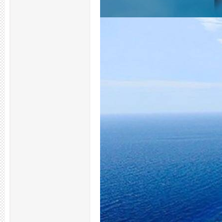
拿
网,
杭