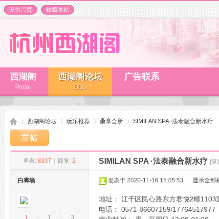
设为首页
收藏本站
西湖阁
西湖阁论坛
广告联系
Portal
BBS
西湖阁论坛
玩乐推荐
桑拿会所
SIMILAN SPA ·法泰融合新水疗
SIMILAN SPA ·法泰融合新水疗
查看:
8397
|
回复:
2
[复
杭
»
›
›
›
白桦杨
发表于 2020-11-16 15:05:53
|
显示全部
地址： 江干区民心路东方君悦2幢1103
电话： 0571-86607159/17764517977
1
1
3