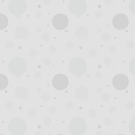
州
龙
凤