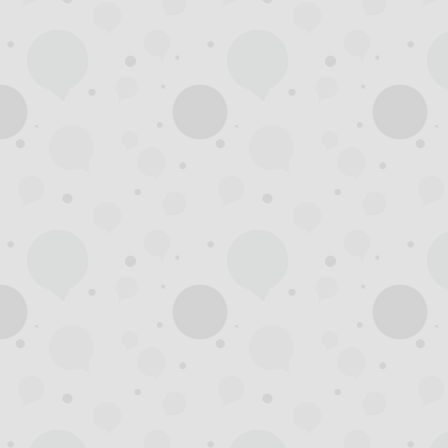
州
夜
生