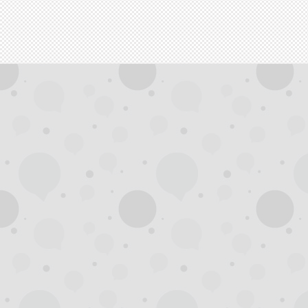
拿
网,
杭