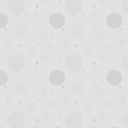
州
龙
凤