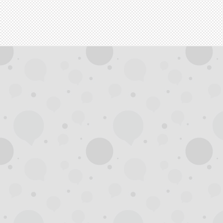
拿
网,
杭