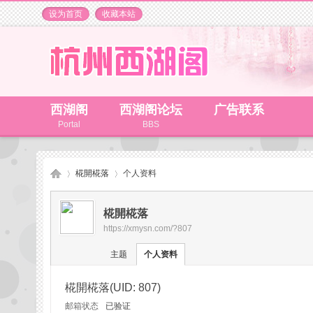
设为首页
收藏本站
西湖阁
西湖阁论坛
广告联系
Portal
BBS
椛開椛落
个人资料
椛開椛落
https://xmysn.com/?807
杭
›
›
主题
个人资料
椛開椛落
(UID: 807)
邮箱状态
已验证