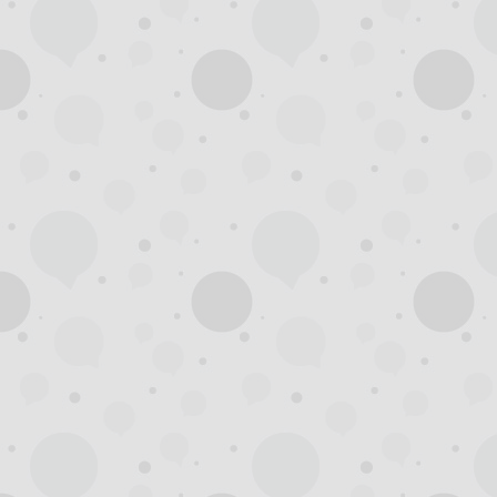
州
龙
凤