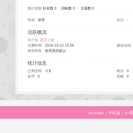
统计信息
好友数 0
|
回帖数 0
|
主题数 0
性别
保密
生日
-
州
活跃概况
用户组
新手上路
注册时间
2020-10-22 15:59
最后访问
所在时区
使用系统默认
统计信息
已用空间
0 B
积分
0
金币
0
贡献
0
桑
Archiver
|
手机版
|
小黑