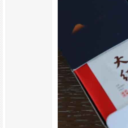
拿
网,
杭