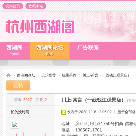
设为首页
收藏本站
西湖阁
西湖阁论坛
广告联系
Portal
BBS
西湖阁论坛
玩乐推荐
杭州茶馆
川上·茶言（一线钱江观景店）
川上·茶言（一线钱江观景店）
查看:
5817
|
回复:
2
[复制
杭
»
›
›
›
忙的没时间
发表于 2020-11-6 12:06:02
|
显示全部楼
地址： 滨江区江虹路1750号招商·信雅
电话： 13656711701
1
1
3