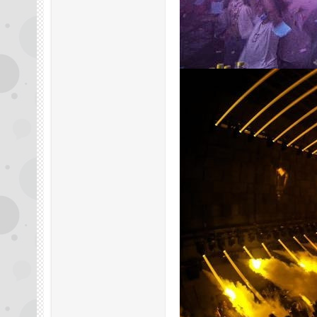
拿
网,
杭