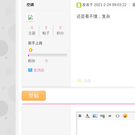
空调
发表于 2021-2-24 09:03:22
|
还是看不懂，复杂
0
0
0
坛,
主题
帖子
积分
新手上路
积分
0
发消息
回复
杭