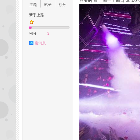
营业时间： 周一至周日 08:00-0
主题
帖子
积分
新手上路
州
积分
3
发消息
桑