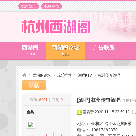
设为首页
收藏本站
西湖阁
西湖阁论坛
广告联系
Portal
BBS
西湖阁论坛
玩乐推荐
酒吧KTV
杭州传奇酒吧
[酒吧]
杭州传奇酒吧
查看:
6291
|
回复:
2
[复制链接
杭
»
›
›
›
金兵
发表于 2020-11-15 22:59:12
|
地址： 余杭区临平余之城5楼
电话： 19817483870
1
1
3