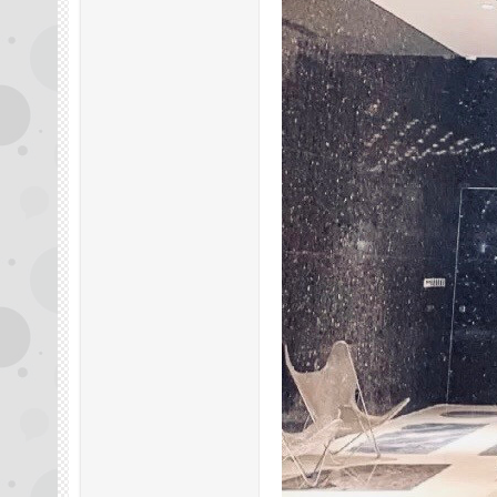
拿
网,
杭