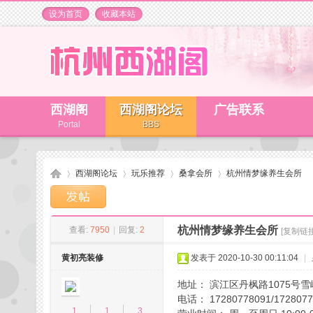
设为首页
收藏本站
西湖阁
西湖阁论坛
广告联系
Portal
BBS
西湖阁论坛
玩乐推荐
桑拿会所
杭州情梦缘养生会所
杭州情梦缘养生会所
查看:
7950
|
回复:
2
[复制链接
杭
»
›
›
›
黄初亮装修
发表于 2020-10-30 00:11:04
|
地址： 滨江区丹枫路1075号雪
电话： 17280778091/1728077
1
1
3