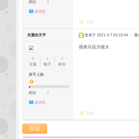
积分
3
发消息
回复
失重的天平
发表于 2021-3-7 03:10:44
|
显
网
我表示压力很大
0
1
2
主题
帖子
积分
新手上路
积分
2
发消息
论
回复