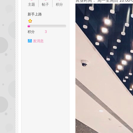
营业时间： 周一至周日 10:00-0
主题
帖子
积分
新手上路
州
积分
3
发消息
桑