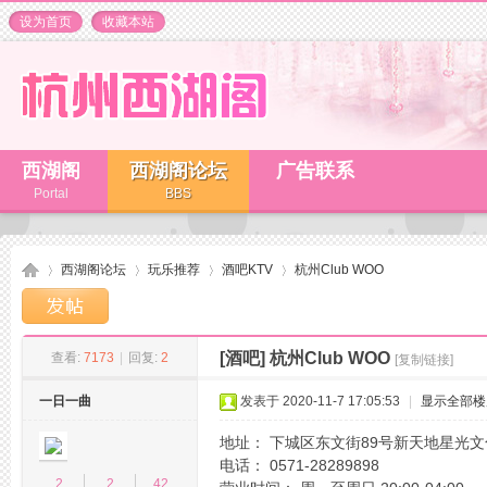
设为首页
收藏本站
西湖阁
西湖阁论坛
广告联系
Portal
BBS
西湖阁论坛
玩乐推荐
酒吧KTV
杭州Club WOO
[酒吧]
杭州Club WOO
查看:
7173
|
回复:
2
[复制链接]
杭
»
›
›
›
一日一曲
发表于 2020-11-7 17:05:53
|
显示全部楼
地址： 下城区东文街89号新天地星光
电话： 0571-28289898
2
2
42