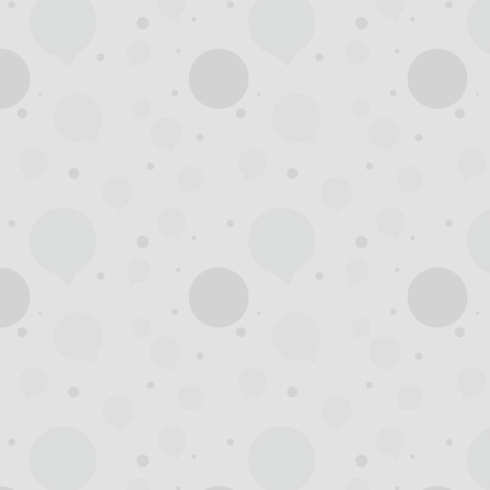
州
龙
凤