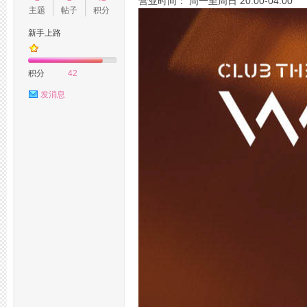
营业时间： 周一至周日 20:00-04:00
主题
帖子
积分
新手上路
州
积分
42
发消息
桑