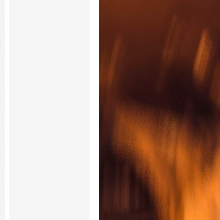
拿
网,
杭