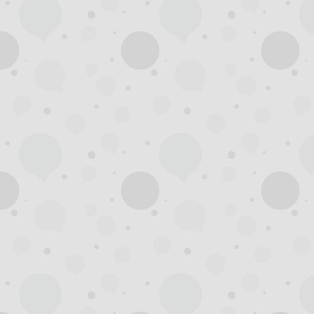
州
龙
凤