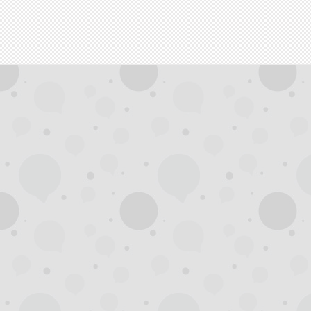
拿
网,
杭