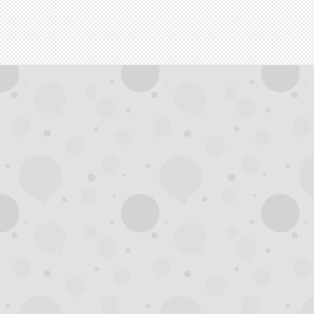
拿
网,
杭