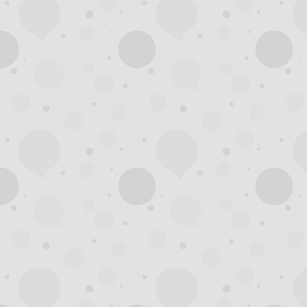
州
龙
凤