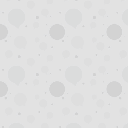
州
夜
生