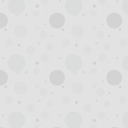
州
龙
凤